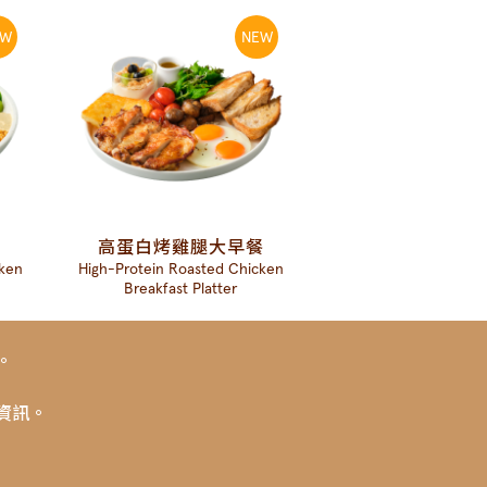
高蛋白烤雞腿大早餐
cken
High-Protein Roasted Chicken
Breakfast Platter
。
資訊。