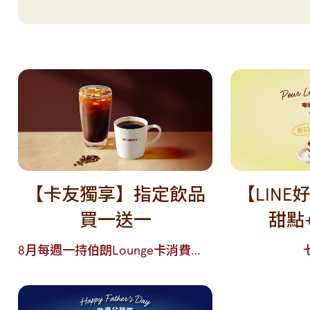
【卡友獨享】指定飲品
【LIN
買一送一
甜點
8月每週一持伯朗Lounge卡消費，美式/本日咖啡買一送一!!