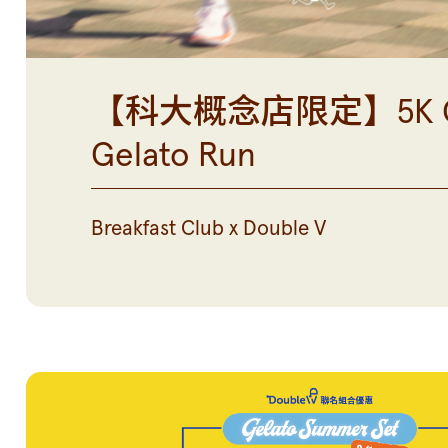
【科大概念店限定】5K On
Gelato Run
Breakfast Club x Double V