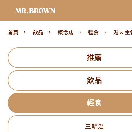
首頁
飲品
概念店
輕食
湯 & 主
推薦
飲品
輕食
三明治