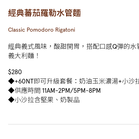
經典蕃茄羅勒水管麵
Classic Pomodoro Rigatoni
經典義式風味，酸甜開胃，搭配口感Q彈的水
義大利麵！
$280
◆+60NT即可升級套餐：奶油玉米濃湯+小沙
◆供應時間 11AM-2PM/5PM-8PM
◆小沙拉含堅果、奶製品