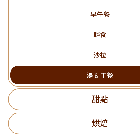
早午餐
輕食
沙拉
湯 & 主餐
甜點
烘焙