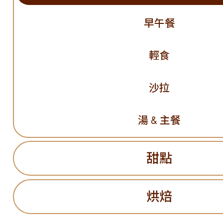
早午餐
輕食
沙拉
湯 & 主餐
甜點
烘焙