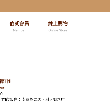
伯朗會員
線上購物
Member
Online Store
牌T恤
irt
20
定門市販售：南京概念店、科大概念店