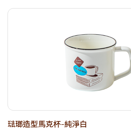
琺瑯造型馬克杯-純淨白