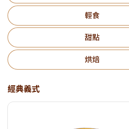
輕食
甜點
烘焙
經典義式