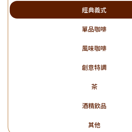
經典義式
單品咖啡
風味咖啡
創意特調
茶
酒精飲品
其他