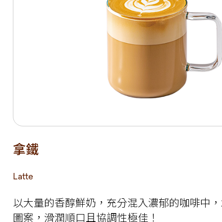
拿鐵
Latte
以大量的香醇鮮奶，充分混入濃郁的咖啡中，
圖案，滑潤順口且協調性極佳！