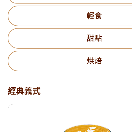
輕食
甜點
烘焙
經典義式