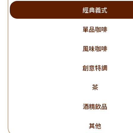
經典義式
單品咖啡
風味咖啡
創意特調
茶
酒精飲品
其他