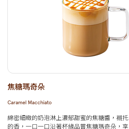
焦糖瑪奇朵
Caramel Macchiato
綿密細緻的奶泡淋上濃郁甜蜜的焦糖醬，襯托
的香，一口一口沿著杯緣品嘗焦糖瑪奇朵，享