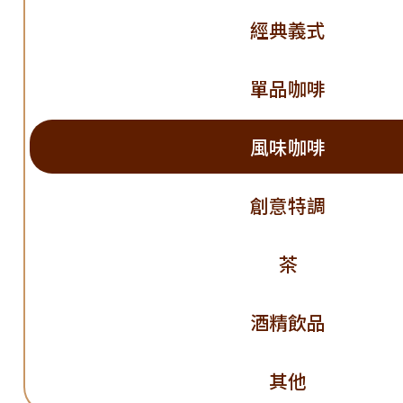
經典義式
單品咖啡
風味咖啡
創意特調
茶
酒精飲品
其他