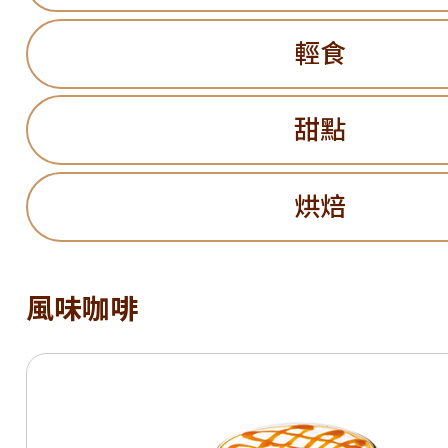
輕食
甜點
烘焙
風味咖啡