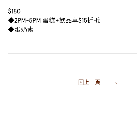
$180
◆2PM-5PM 蛋糕+飲品享$15折抵
◆蛋奶素
回上一頁