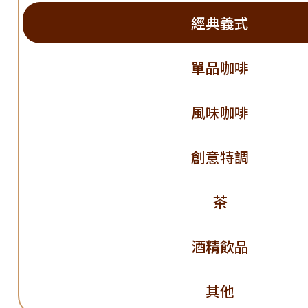
經典義式
單品咖啡
風味咖啡
創意特調
茶
酒精飲品
其他