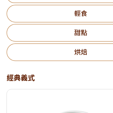
輕食
甜點
烘焙
經典義式