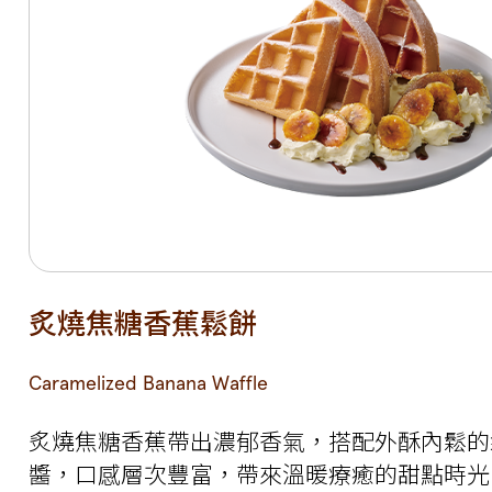
炙燒焦糖香蕉鬆餅
Caramelized Banana Waffle
炙燒焦糖香蕉帶出濃郁香氣，搭配外酥內鬆的
醬，口感層次豐富，帶來溫暖療癒的甜點時光