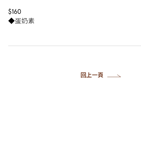
$160
◆蛋奶素
回上一頁