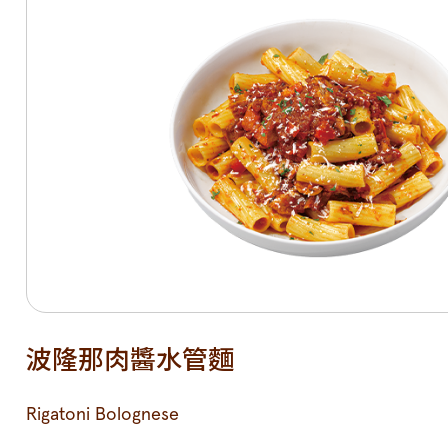
波隆那肉醬水管麵
Rigatoni Bolognese