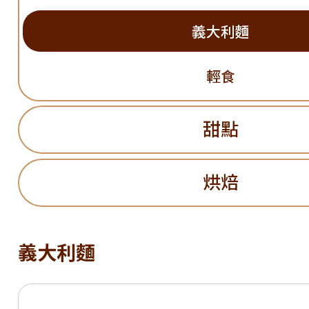
義大利麵
輕食
甜點
烘焙
義大利麵